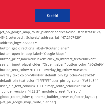
Kontakt
[et_pb_google_map_route_planner address=“Industriestrasse 24,
4542 Luterbach, Schweiz“ address_lat=“47.2107429″
address_lng=“7.583377″
button_get_directions_label=“Routenplaner“
button_open_in_app_label=“Google Maps“
button_print_label=“Drucken“ click_to_interact_text=“Klicken“
search_input_placeholder=“Ort eingeben“ button_color=“#0e3e9b“
button_text_color=“#FFFFFF“ overlay_bg_color=“#0e3e9b“
overlay_text_color=“#FFFFFF“ default_pin_bg_color=“#e31d34″
default_pin_text_color=“#FFFFFF“ user_pin_bg_color=“#e31d34″
user_pin_text_color=“#FFFFFF“ map_route_color=“#e31d34″
_builder_version=“4.22.2″ _module_preset=“default“
global_colors_info=“{}“ theme_builder_area=“et_footer_layout“]
[/et_pb_google_map_route_planner]