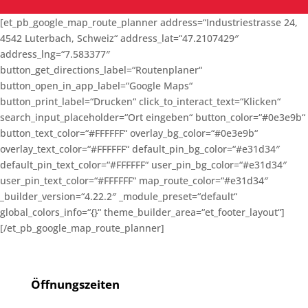
[et_pb_google_map_route_planner address=“Industriestrasse 24,
4542 Luterbach, Schweiz“ address_lat=“47.2107429″
address_lng=“7.583377″
button_get_directions_label=“Routenplaner“
button_open_in_app_label=“Google Maps“
button_print_label=“Drucken“ click_to_interact_text=“Klicken“
search_input_placeholder=“Ort eingeben“ button_color=“#0e3e9b“
button_text_color=“#FFFFFF“ overlay_bg_color=“#0e3e9b“
overlay_text_color=“#FFFFFF“ default_pin_bg_color=“#e31d34″
default_pin_text_color=“#FFFFFF“ user_pin_bg_color=“#e31d34″
user_pin_text_color=“#FFFFFF“ map_route_color=“#e31d34″
_builder_version=“4.22.2″ _module_preset=“default“
global_colors_info=“{}“ theme_builder_area=“et_footer_layout“]
[/et_pb_google_map_route_planner]
Öffnungszeiten