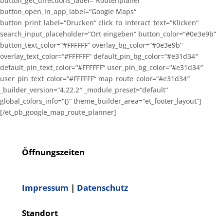
button_get_directions_label=“Routenplaner“
button_open_in_app_label=“Google Maps“
button_print_label=“Drucken“ click_to_interact_text=“Klicken“
search_input_placeholder=“Ort eingeben“ button_color=“#0e3e9b“
button_text_color=“#FFFFFF“ overlay_bg_color=“#0e3e9b“
overlay_text_color=“#FFFFFF“ default_pin_bg_color=“#e31d34″
default_pin_text_color=“#FFFFFF“ user_pin_bg_color=“#e31d34″
user_pin_text_color=“#FFFFFF“ map_route_color=“#e31d34″
_builder_version=“4.22.2″ _module_preset=“default“
global_colors_info=“{}“ theme_builder_area=“et_footer_layout“]
[/et_pb_google_map_route_planner]
Öffnungszeiten
Impressum
|
Datenschutz
Standort