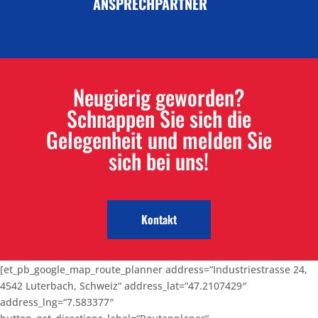
ANSPRECHPARTNER
Neugierig geworden?
Schnappen Sie sich die
Gelegenheit und melden Sie
sich bei uns!
Kontakt
[et_pb_google_map_route_planner address=“Industriestrasse 24,
4542 Luterbach, Schweiz“ address_lat=“47.2107429″
address_lng=“7.583377″