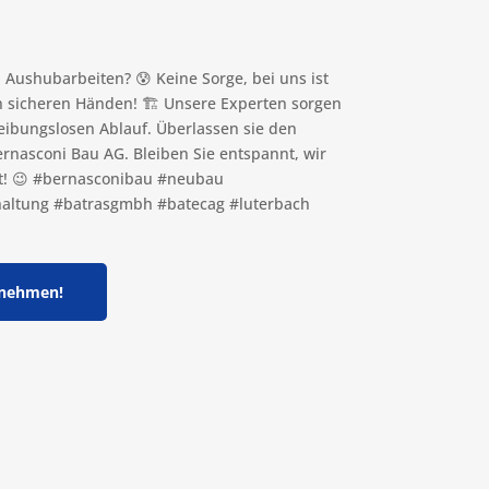
 Aushubarbeiten? 😰 Keine Sorge, bei uns ist
in sicheren Händen! 🏗️ Unsere Experten sorgen
reibungslosen Ablauf. Überlassen sie den
ernasconi Bau AG. Bleiben Sie entspannt, wir
! 😉 #bernasconibau #neubau
altung #batrasgmbh #batecag #luterbach
fnehmen!