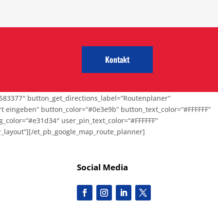
Kontakt
583377″ button_get_directions_label=“Routenplaner“
rt eingeben“ button_color=“#0e3e9b“ button_text_color=“#FFFFFF“
bg_color=“#e31d34″ user_pin_text_color=“#FFFFFF“
_layout“]
[/et_pb_google_map_route_planner]
Social Media