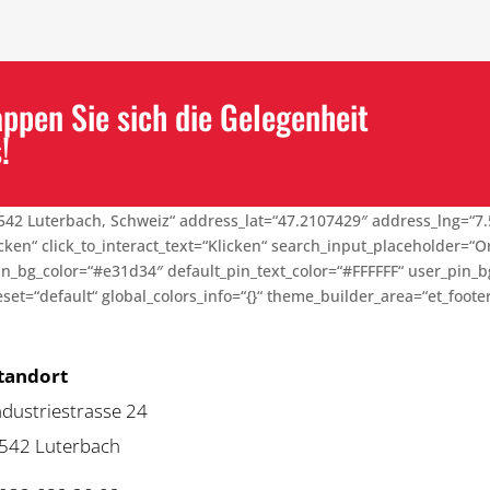
pen Sie sich die Gelegenheit
!
542 Luterbach, Schweiz“ address_lat=“47.2107429″ address_lng=“7.
en“ click_to_interact_text=“Klicken“ search_input_placeholder=“O
pin_bg_color=“#e31d34″ default_pin_text_color=“#FFFFFF“ user_pin_
t=“default“ global_colors_info=“{}“ theme_builder_area=“et_footer
tandort
ndustriestrasse 24
542 Luterbach