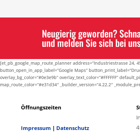
Neugierig geworden? Schnap
und melden Sie sich bei uns
[et_pb_google_map_route_planner address=“Industriestrasse 24, 4
button_open_in_app_label=“Google Maps“ button_print_label=“Druck
overlay_bg_color=“#0e3e9b“ overlay_text_color=“#FFFFFF“ default_
map_route_color=“#e31d34″ _builder_version=“4.22.2″ _module_prese
Öffnungszeiten
S
I
4
Impressum
|
Datenschutz