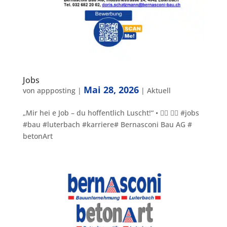
Jobs
Mai 28, 2026
von
appposting
|
|
Aktuell
„Mir hei e Job – du hoffentlich Luscht!“ • 👷‍♂️ 👷‍♀️ #jobs
#bau #luterbach #karriere# Bernasconi Bau AG #
betonArt