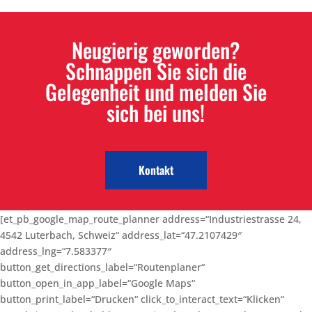
Neugierig geworden?
Schnappen Sie sich die
Gelegenheit und melden Sie
sich bei uns!
Kontakt
[et_pb_google_map_route_planner address=“Industriestrasse 24,
4542 Luterbach, Schweiz“ address_lat=“47.2107429″
address_lng=“7.583377″
button_get_directions_label=“Routenplaner“
button_open_in_app_label=“Google Maps“
button_print_label=“Drucken“ click_to_interact_text=“Klicken“