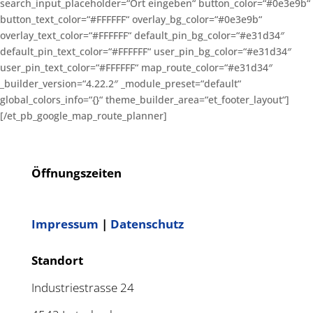
search_input_placeholder=“Ort eingeben“ button_color=“#0e3e9b“
button_text_color=“#FFFFFF“ overlay_bg_color=“#0e3e9b“
overlay_text_color=“#FFFFFF“ default_pin_bg_color=“#e31d34″
default_pin_text_color=“#FFFFFF“ user_pin_bg_color=“#e31d34″
user_pin_text_color=“#FFFFFF“ map_route_color=“#e31d34″
_builder_version=“4.22.2″ _module_preset=“default“
global_colors_info=“{}“ theme_builder_area=“et_footer_layout“]
[/et_pb_google_map_route_planner]
Öffnungszeiten
Impressum
|
Datenschutz
Standort
Industriestrasse 24