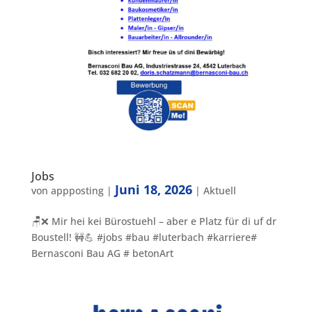
Jobs
Juni 18, 2026
von
appposting
|
|
Aktuell
🪑❌ Mir hei kei Bürostuehl – aber e Platz für di uf dr
Boustell! 🚧💪 #jobs #bau #luterbach #karriere#
Bernasconi Bau AG # betonArt