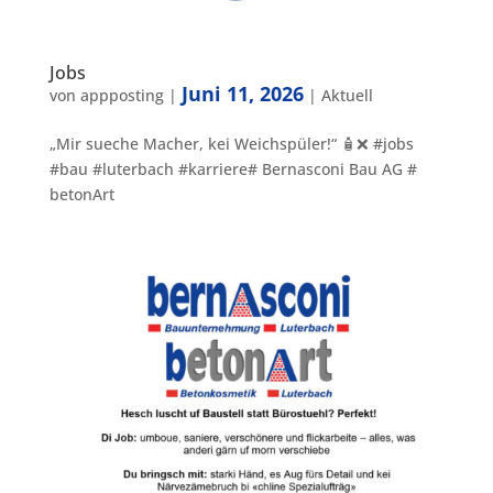
Jobs
Juni 11, 2026
von
appposting
|
|
Aktuell
„Mir sueche Macher, kei Weichspüler!“ 🧴❌ #jobs
#bau #luterbach #karriere# Bernasconi Bau AG #
betonArt