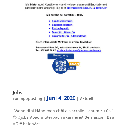
Jobs
Juni 4, 2026
von
appposting
|
|
Aktuell
„Wenn dini Händ meh chöi als scrolle – chum zu üs!“
😎 #jobs #bau #luterbach #karriere# Bernasconi Bau
AG # betonArt