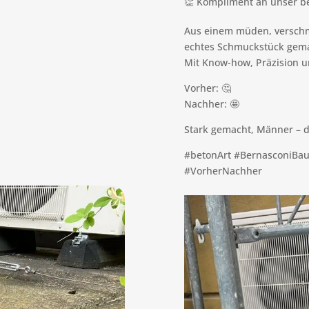
👏 Kompliment an unser b
Aus einem müden, verschm
echtes Schmuckstück gem
Mit Know-how, Präzision u
Vorher: 🤔
Nachher: 🤩
Stark gemacht, Männer – da
#betonArt #BernasconiBa
#VorherNachher