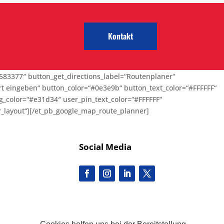
Kontakt
583377″ button_get_directions_label=“Routenplaner“
rt eingeben“ button_color=“#0e3e9b“ button_text_color=“#FFFFFF“
bg_color=“#e31d34″ user_pin_text_color=“#FFFFFF“
_layout“]
[/et_pb_google_map_route_planner]
Social Media