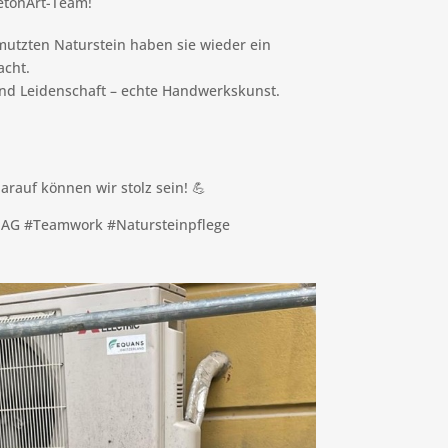
etonArt-Team!
utzten Naturstein haben sie wieder ein
acht.
nd Leidenschaft – echte Handwerkskunst.
rauf können wir stolz sein! 💪
uAG #Teamwork #Natursteinpflege