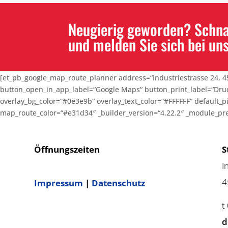
Neugierig geworden? Schnap
und melden Sie sich bei uns
[et_pb_google_map_route_planner address=“Industriestrasse 24, 4
button_open_in_app_label=“Google Maps“ button_print_label=“Druck
overlay_bg_color=“#0e3e9b“ overlay_text_color=“#FFFFFF“ default_
map_route_color=“#e31d34″ _builder_version=“4.22.2″ _module_prese
Öffnungszeiten
S
I
4
Impressum
|
Datenschutz
t
d