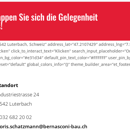
pen Sie sich die Gelegenheit
!
542 Luterbach, Schweiz“ address_lat=“47.2107429″ address_lng=“7.
en“ click_to_interact_text=“Klicken“ search_input_placeholder=“O
pin_bg_color=“#e31d34″ default_pin_text_color=“#FFFFFF“ user_pin_
t=“default“ global_colors_info=“{}“ theme_builder_area=“et_footer
tandort
ndustriestrasse 24
542 Luterbach
 032 682 20 02
oris.schatzmann@bernasconi-bau.ch