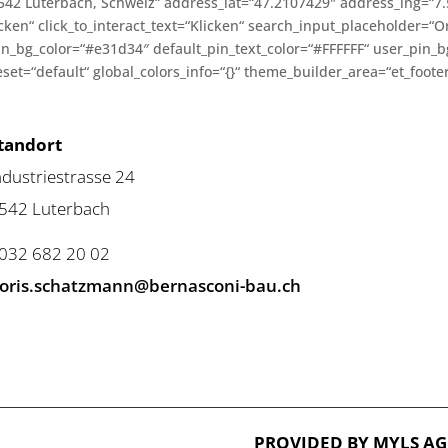
542 Luterbach, Schweiz“ address_lat=“47.2107429″ address_lng=“7.
en“ click_to_interact_text=“Klicken“ search_input_placeholder=“O
pin_bg_color=“#e31d34″ default_pin_text_color=“#FFFFFF“ user_pin_
t=“default“ global_colors_info=“{}“ theme_builder_area=“et_footer
tandort
ndustriestrasse 24
542 Luterbach
 032 682 20 02
oris.schatzmann@bernasconi-bau.ch
PROVIDED BY
MYLS AG