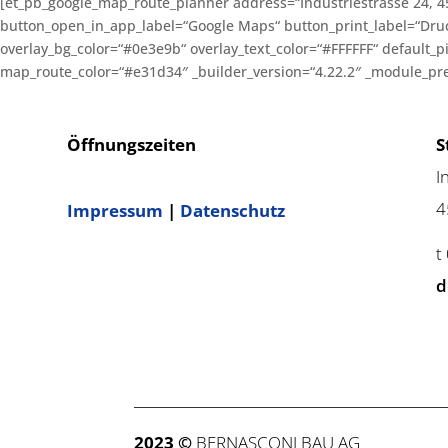
[et_pb_google_map_route_planner address=“Industriestrasse 24, 4
button_open_in_app_label=“Google Maps“ button_print_label=“Druck
overlay_bg_color=“#0e3e9b“ overlay_text_color=“#FFFFFF“ default_
map_route_color=“#e31d34″ _builder_version=“4.22.2″ _module_prese
Öffnungszeiten
S
I
4
Impressum
|
Datenschutz
t
d
2023 ©
BERNASCONI BAU AG